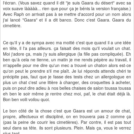
l'écran. (Vous savez quand il dit "je suis Gaara du désert" avec sa
voix suave lààààà... rien que pour ça je bénis la version française.)
Avec Raph on arrivait pas à se mettre d'accord pour un nom alors
j'ai lancé "Gaara" et il a dit banco. Donc c'est Gaara. Gaara du
cimetière.
Ce qu'il y a de sympa avec ma moitié c'est que quand il a une idée
en tête, il l'a pas ailleurs. ça faisait des mois qu'il voulait un chat.
Moi j'adore ça, mais j'y suis allergique (la fille pas compliquée). Eh
ben qu'à cela ne tienne, un matin je me rends pépère au travail, il
m'appelle pour me dire qu'un mec a trouvé un chaton alors est-ce
qu'on peut le prendre s'il me plaît. Je lui réponds attends chéri te
précipite pas, faut que je fasse des tests chez un allergologue en
plus un chat c'est une litière à changer, des croquettes à acheter,
puis on peut dire adieu à nos belles chaises de salon toussa toussa
eh ben le soir même je rentre chez moi, paf, le chat était déjà là.
Bon ben voili voilou quoi.
Le bon côté de la chose c'est que Gaara est un amour de chat,
propre, affectueux et discipliné, on en trouvera pas 2 comme ça
(pas la peine de courir les cimetières). Par contre, il est pas tout
seul dans sa tête. ils sont plusieurs. Plein. Mais ça, vous le verrez
plus tard.