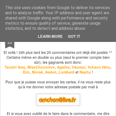
Amchan !
Le blog d'Amchan, Illustratrice, dessinatrice de BD et coloriste, à votre service !
This site uses cookies from Google to deliver its services
and to analyze traffic. Your IP address and user-agent are
Pages
shared with Google along with performance and security
metrics to ensure quality of service, generate usage
statistics, and to detect and address abuse.
SEP
LEARN MORE
GOT IT
Les résultats
22
Et voilà ! 24h plus tard les 20 commentaires ont déjà été postés ^^
Certains même en double ou plus (seul le premier compte bien
sûr), les gagnants sont donc:
Tenshi Amy
,
MissChocoreve
,
Agathe
,
Vdumor
,
Yohann Hétu
,
Eric
,
Nivraë
,
Aeden
,
Lombard
et
Nephy
!
Pour que je puisse vous envoyer les cartes, il ne vous reste plus
qu'à me donner votre adresse postale par mail à
Et si vous avez oublié de le faire dans le commentaire, me dire