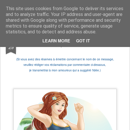
Amchan !
Le blog d'Amchan, Illustratrice, dessinatrice de BD et coloriste, à votre service !
This site uses cookies from Google to deliver its services
and to analyze traffic. Your IP address and user-agent are
Pages
shared with Google along with performance and security
metrics to ensure quality of service, generate usage
statistics, and to detect and address abuse.
JUL
LEARN MORE
GOT IT
La petite sirène
29
(Si vous avez des réserves à émettre concernant le nom de ce message,
veuillez rédiger vos réclamations par commentaire ci-dessous,
je transmettrai à mon amoureux qui a suggéré l'idée.)