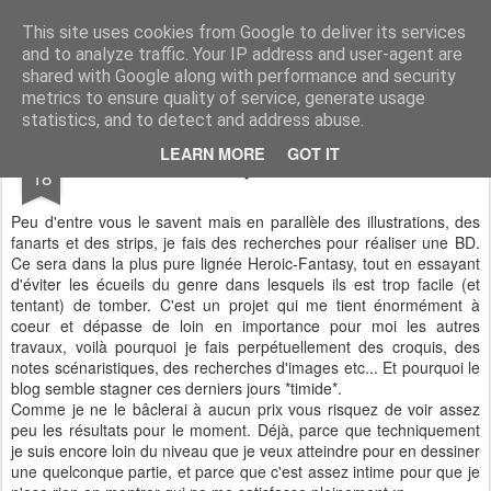
Amchan !
Le blog d'Amchan, Illustratrice, dessinatrice de BD et coloriste, à votre service !
This site uses cookies from Google to deliver its services
and to analyze traffic. Your IP address and user-agent are
Pages
shared with Google along with performance and security
metrics to ensure quality of service, generate usage
statistics, and to detect and address abuse.
APR
LEARN MORE
GOT IT
Projet de BD
18
Peu d'entre vous le savent mais en parallèle des illustrations, des
fanarts et des strips, je fais des recherches pour réaliser une BD.
Ce sera dans la plus pure lignée Heroic-Fantasy, tout en essayant
d'éviter les écueils du genre dans lesquels ils est trop facile (et
tentant) de tomber. C'est un projet qui me tient énormément à
coeur et dépasse de loin en importance pour moi les autres
travaux, voilà pourquoi je fais perpétuellement des croquis, des
notes scénaristiques, des recherches d'images etc... Et pourquoi le
blog semble stagner ces derniers jours *timide*.
Comme je ne le bâclerai à aucun prix vous risquez de voir assez
peu les résultats pour le moment. Déjà, parce que techniquement
je suis encore loin du niveau que je veux atteindre pour en dessiner
une quelconque partie, et parce que c'est assez intime pour que je