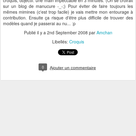
croquis, objectif: une main impeccable en 3 minutes. (On se croirait
sur un blog de manucure -_-;) Pour éviter de faire toujours les
mêmes mimines (c'est trop facile) je vais mettre mon entourage à
contribution. Ensuite ça risque d'être plus difficile de trouver des
modèles quand je passerai au nu... :p
Publié il y a
2nd September 2008
par
Amchan
Libellés:
Croquis
0
Ajouter un commentaire