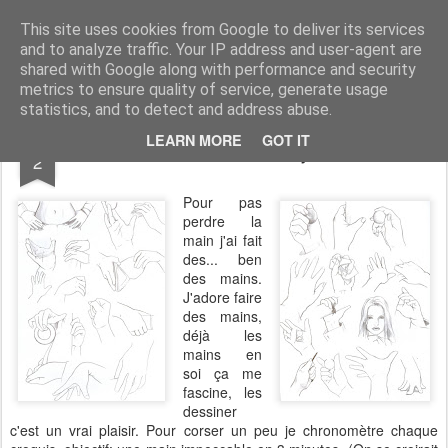
Amchan !
Le blog d'Amchan, Illustratrice, dessinatrice de BD et coloriste, à votre service !
This site uses cookies from Google to deliver its services
and to analyze traffic. Your IP address and user-agent are
Pages
shared with Google along with performance and security
metrics to ensure quality of service, generate usage
statistics, and to detect and address abuse.
SEP
LEARN MORE
GOT IT
En attendant toujours
2
Pour pas
perdre la
main j'ai fait
des... ben
des mains.
J'adore faire
des mains,
déjà les
mains en
soi ça me
fascine, les
dessiner
c'est un vrai plaisir. Pour corser un peu je chronomètre chaque